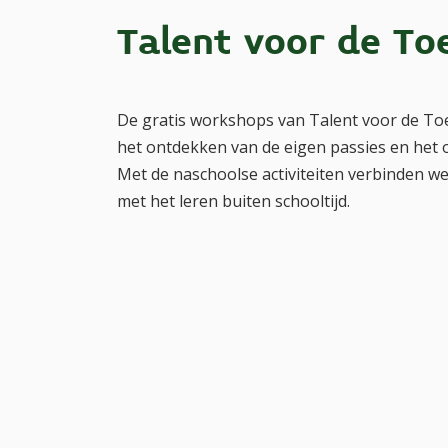
Talent voor de T
De gratis workshops van Talent voor de To
het ontdekken van de eigen passies en het 
Met de naschoolse activiteiten verbinden we
met het leren buiten schooltijd.
De workshops van Talent voor de Toekomst 
één van de vier pijlers:
Natuur & Techniek
Kunst & Cultuur
Wetenschap & Educatie
Sport & Spel