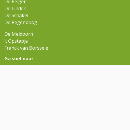
De Reiger
De Linden
De Schakel
De Regenboog
De Meidoorn
’t Opstapje
Franck van Borssele
Ga snel naar
Omniskindcentra.nl
Contact
Rondleiding aanvragen
Contact
regenboog@omnisscholen.nl
(0113) 634 810
Volg ons op Facebook