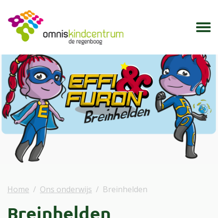
Home
Ons onderwijs
Breinhelden
Breinhelden