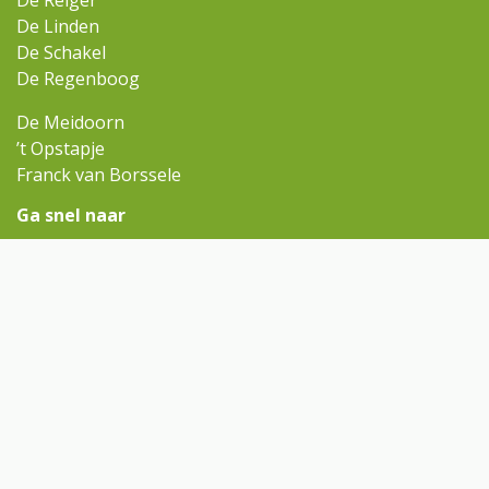
De Reiger
De Linden
De Schakel
De Regenboog
De Meidoorn
’t Opstapje
Franck van Borssele
Ga snel naar
Omniskindcentra.nl
Contact
Rondleiding aanvragen
Contact
regenboog@omnisscholen.nl
(0113) 634 810
Volg ons op Facebook