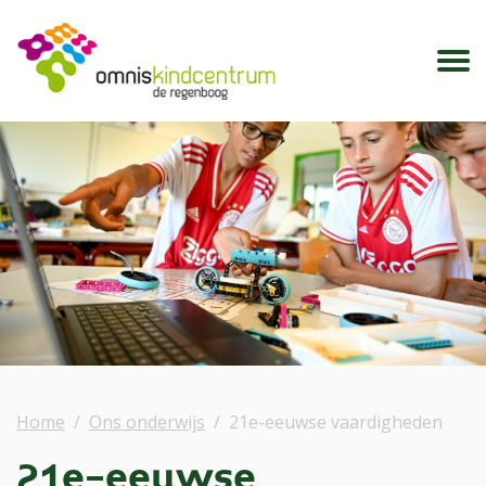
Home
Ons onderwijs
21e-eeuwse vaardigheden
21e-eeuwse