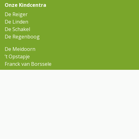
Onze Kindcentra
De Reiger
De Linden
De Schakel
De Regenboog
De Meidoorn
’t Opstapje
Franck van Borssele
Ga snel naar
Omniskindcentra.nl
Contact
Rondleiding aanvragen
Contact
regenboog@omnisscholen.nl
(0113) 634 810
Volg ons op Facebook