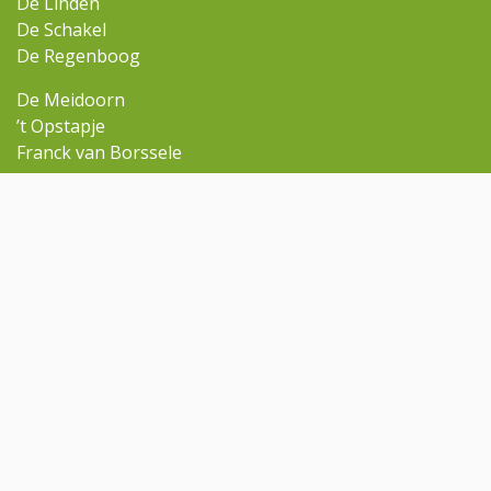
De Linden
De Schakel
De Regenboog
De Meidoorn
’t Opstapje
Franck van Borssele
Ga snel naar
Omniskindcentra.nl
Contact
Rondleiding aanvragen
Contact
regenboog@omnisscholen.nl
(0113) 634 810
Volg ons op Facebook